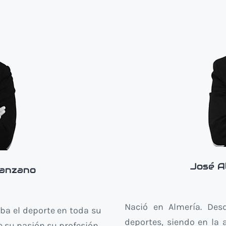
José A
Manzano
r
Nació en Almería. De
ba el deporte en toda su
deportes, siendo en la 
 su pasión su profesión.