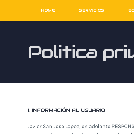
Skip
HOME
SERVICIOS
E
to
content
Politica pr
1. INFORMACIÓN AL USUARIO
Javier San Jose Lopez, en adelante RESPONS